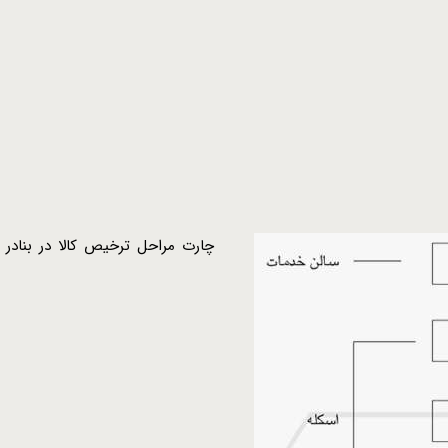
چارت مراحل ترخیص کالا در بنادر گمر